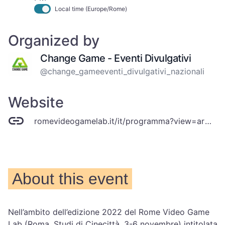
Local time (Europe/Rome)
Organized by
Change Game - Eventi Divulgativi
@change_gameeventi_divulgativi_nazionali
Website
romevideogamelab.it/it/programma?view=article&id=74&catid=11
About this event
Nell’ambito dell’edizione 2022 del Rome Video Game
Lab (Roma, Studi di Cinecittà, 3-6 novembre) intitolata