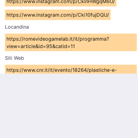
https://www.instagram.com/p/CkinHWgqM6O/
https://www.instagram.com/p/Cki10fujDQU/
Locandina
https://romevideogamelab.it/it/programma?
view=article&id=95&catid=11
Siti Web
https://www.cnr.it/it/evento/18264/plastiche-e-
bioplastiche-itinerario-verso-un-uso-responsabile-e-
sostenibile-laboratorio-alla-v-edizione-del-rome-
video-game-lab
Comments