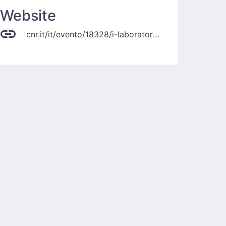
Website
cnr.it/it/evento/18328/i-laboratori-cnr-genova-al-chestella