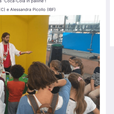
a “Coca-Cola in palline”!
EC) e Alessandra Picollo (IBF)