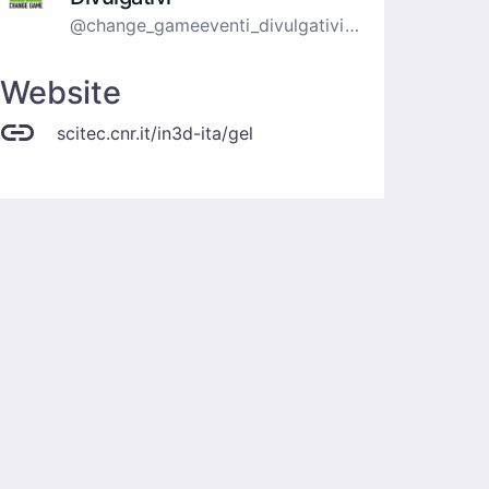
@change_gameeventi_divulgativi_nazionali
Website
scitec.cnr.it/in3d-ita/gel