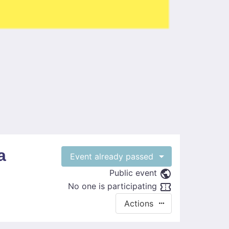
a
Event already passed
Public event
No one is participating
Actions